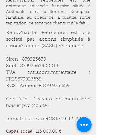
Rénov'Habitat Fermetures est une
entreprise artisanale française située à
Authieule, dans la Somme. Entreprise
familiale, au coeur de la ruralité, notre
réputation, ce sont nos clients qui le fait !
Rénov'habitat Fermetures est une
société par actions simplifiée à
associé unique (SASU) référencée :
Siren :
879923639
Siret :
87992363900014
TVA intracommunautaire :
FR28879923639
RCS : Amiens B
879 923 639
Coe APE : Travaux de menuiserie
bois et pvc (4332A)
Immatriculée au RCS le
19-12-2019
Capital social : 115 000,00 €